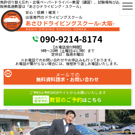
免許切り替え忘れ・出張ペーパードライバー教習（講習）、試験場飛び込み教習、
阪神高速教習は「あさひドライビング・スクール」
090-9214-8174
【お電話受付時間】
9時～20時（土曜日は17時）まで
定休日：毎週木曜日
※お電話でのお問い合わせやお申込みも行っております。
お電話が繋がらない場合には、後程折り返しお電話いたします。
メールでの
無料資料請求・お問い合わせ
ご予約は予約WEBサイトからお願いいたします
webから
教習のご予約
はこちら
簡単予約