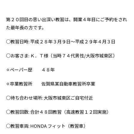
第２０回目の思い出深い教習は、開業４年目にご予約をされ
た最年長の方です。
○教習日時: 平成２８年３月９日〜
平成２９年４月３日
○お客さま: Ｋ．Ｔ様（当時７４代男性/大阪市城東区）
⚪︎ペーパー歴 ４８年
⚪︎卒業教習所 佐賀県某自動車教習所卒業
○待ち合わせ場所: 大阪市城東区ご自宅付近
○教習回数: 合計４８回教習（高速教習１２回実施）
○教習車両: HONDA フィット（教習車）