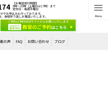
【お電話受付時間】
174
9時～20時（土曜日は17時）まで
定休日：毎週木曜日
せやお申込みも行っております。
は、後程折り返しお電話いたします。
ご予約は予約WEBサイトからお願いいたします
教習のご予約
webから
はこちら
簡単予約
者の声
FAQ
お問い合わせ
ブログ
合格された方
された方
ご相談・お問い合わせ
講習・講演のご依頼
）