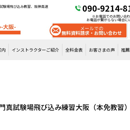
090-9214-8
試験場飛び込み教習、阪神高速
※お電話でのお問い合わ
お電話が繋がらない場合に
メールでの
無料資料請求・お問い合わせ
案内
インストラクターご紹介
全料金表
お客さまの声
推薦
試験場飛び込みで
通常教習を受講
門真試験場飛び込み練習大阪（本免教習