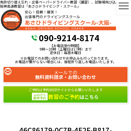
免許切り替え忘れ・出張ペーパードライバー教習（講習）、試験場飛び込み教習、
阪神高速教習は「あさひドライビング・スクール」
090-9214-8174
【お電話受付時間】
9時～20時（土曜日は17時）まで
定休日：毎週木曜日
※お電話でのお問い合わせやお申込みも行っております。
お電話が繋がらない場合には、後程折り返しお電話いたします。
メールでの
無料資料請求・お問い合わせ
ご予約は予約WEBサイトからお願いいたします
webから
教習のご予約
はこちら
簡単予約
46C86179-0C7B-4E2F-B817-