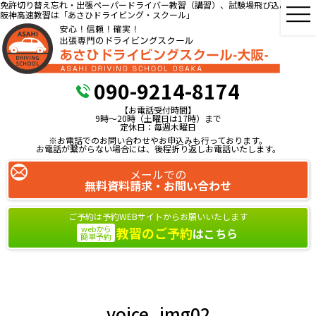
免許切り替え忘れ・出張ペーパードライバー教習（講習）、試験場飛び込み教習、
阪神高速教習は「あさひドライビング・スクール」
090-9214-8174
【お電話受付時間】
9時～20時（土曜日は17時）まで
定休日：毎週木曜日
※お電話でのお問い合わせやお申込みも行っております。
お電話が繋がらない場合には、後程折り返しお電話いたします。
メールでの
無料資料請求・お問い合わせ
ご予約は予約WEBサイトからお願いいたします
webから
教習のご予約
はこちら
簡単予約
voice_img02