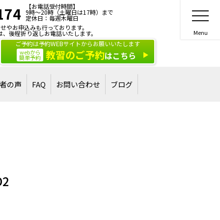
【お電話受付時間】
174
9時～20時（土曜日は17時）まで
定休日：毎週木曜日
せやお申込みも行っております。
は、後程折り返しお電話いたします。
ご予約は予約WEBサイトからお願いいたします
教習のご予約
webから
はこちら
簡単予約
者の声
FAQ
お問い合わせ
ブログ
合格された方
された方
ご相談・お問い合わせ
講習・講演のご依頼
D2