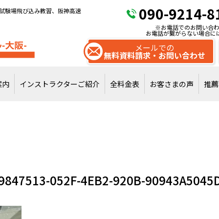
090-9214-8
試験場飛び込み教習、阪神高速
※お電話でのお問い合わ
お電話が繋がらない場合に
メールでの
無料資料請求・お問い合わせ
案内
インストラクターご紹介
全料金表
お客さまの声
推薦
試験場飛び込みで
通常教習を受講
9847513-052F-4EB2-920B-90943A5045