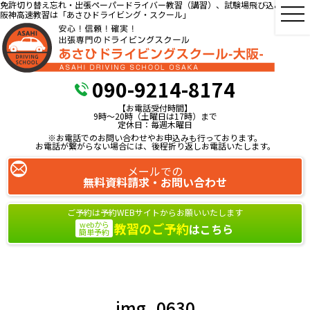
免許切り替え忘れ・出張ペーパードライバー教習（講習）、試験場飛び込み教習、
阪神高速教習は「あさひドライビング・スクール」
090-9214-8174
【お電話受付時間】
9時～20時（土曜日は17時）まで
定休日：毎週木曜日
※お電話でのお問い合わせやお申込みも行っております。
お電話が繋がらない場合には、後程折り返しお電話いたします。
メールでの
無料資料請求・お問い合わせ
ご予約は予約WEBサイトからお願いいたします
webから
教習のご予約
はこちら
簡単予約
img_0630