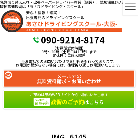
免許切り替え忘れ・出張ペーパードライバー教習（講習）、試験場飛び込み教習、
阪神高速教習は「あさひドライビング・スクール」
090-9214-8174
【お電話受付時間】
9時～20時（土曜日は17時）まで
定休日：毎週木曜日
※お電話でのお問い合わせやお申込みも行っております。
お電話が繋がらない場合には、後程折り返しお電話いたします。
メールでの
無料資料請求・お問い合わせ
ご予約は予約WEBサイトからお願いいたします
webから
教習のご予約
はこちら
簡単予約
IMG_6145