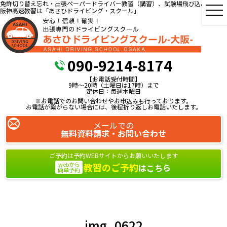
免許切り替え忘れ・出張ペーパードライバー教習（講習）、試験場飛び込み教習、
阪神高速教習は「あさひドライビング・スクール」
090-9214-8174
【お電話受付時間】
9時～20時（土曜日は17時）まで
定休日：毎週木曜日
※お電話でのお問い合わせやお申込みも行っております。
お電話が繋がらない場合には、後程折り返しお電話いたします。
メールでの
無料資料請求・お問い合わせ
ご予約は予約WEBサイトからお願いいたします
webから
教習のご予約
はこちら
簡単予約
img_0622