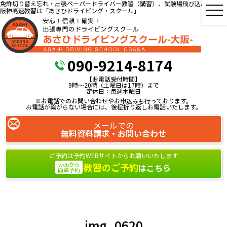
免許切り替え忘れ・出張ペーパードライバー教習（講習）、試験場飛び込み教習、
阪神高速教習は「あさひドライビング・スクール」
090-9214-8174
【お電話受付時間】
9時～20時（土曜日は17時）まで
定休日：毎週木曜日
※お電話でのお問い合わせやお申込みも行っております。
お電話が繋がらない場合には、後程折り返しお電話いたします。
メールでの
無料資料請求・お問い合わせ
ご予約は予約WEBサイトからお願いいたします
webから
教習のご予約
はこちら
簡単予約
img_0620