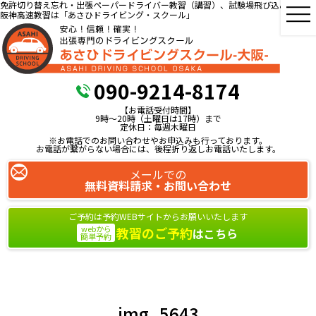
免許切り替え忘れ・出張ペーパードライバー教習（講習）、試験場飛び込み教習、
阪神高速教習は「あさひドライビング・スクール」
090-9214-8174
【お電話受付時間】
9時～20時（土曜日は17時）まで
定休日：毎週木曜日
※お電話でのお問い合わせやお申込みも行っております。
お電話が繋がらない場合には、後程折り返しお電話いたします。
メールでの
無料資料請求・お問い合わせ
ご予約は予約WEBサイトからお願いいたします
webから
教習のご予約
はこちら
簡単予約
img_5643