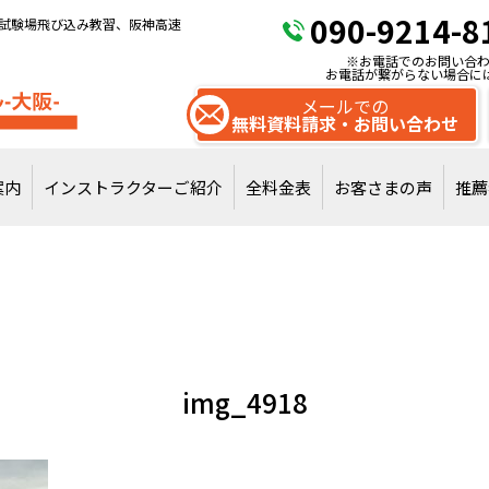
090-9214-8
試験場飛び込み教習、阪神高速
※お電話でのお問い合わ
お電話が繋がらない場合に
メールでの
無料資料請求・お問い合わせ
案内
インストラクターご紹介
全料金表
お客さまの声
推薦
試験場飛び込みで
通常教習を受講
img_4918