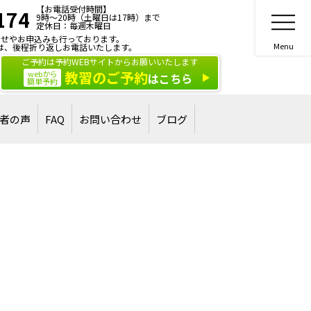
【お電話受付時間】
174
9時～20時（土曜日は17時）まで
定休日：毎週木曜日
せやお申込みも行っております。
は、後程折り返しお電話いたします。
ご予約は予約WEBサイトからお願いいたします
教習のご予約
webから
はこちら
簡単予約
者の声
FAQ
お問い合わせ
ブログ
合格された方
された方
ご相談・お問い合わせ
講習・講演のご依頼