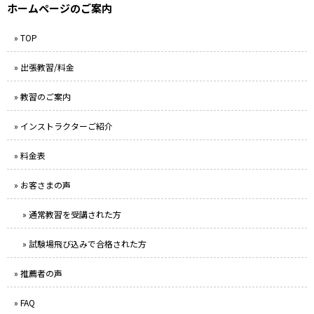
ホームページのご案内
» TOP
» 出張教習/料金
» 教習のご案内
» インストラクターご紹介
» 料金表
» お客さまの声
» 通常教習を受講された方
» 試験場飛び込みで合格された方
» 推薦者の声
» FAQ