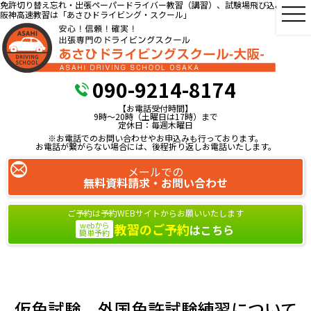
免許切り替え忘れ・出張ペーパードライバー教習（講習）、試験場飛び込み教習、
阪神高速教習は「あさひドライビング・スクール」
090-9214-8174
【お電話受付時間】
9時～20時（土曜日は17時）まで
定休日：毎週木曜日
※お電話でのお問い合わせやお申込みも行っております。
お電話が繋がらない場合には、後程折り返しお電話いたします。
メールでの
無料資料請求・お問い合わせ
ご予約は予約WEBサイトからお願いいたします
webから
教習のご予約
はこちら
簡単予約
仮免試験、外国免許試験練習について