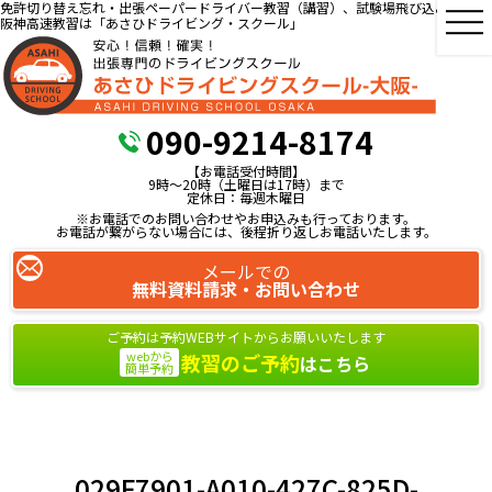
免許切り替え忘れ・出張ペーパードライバー教習（講習）、試験場飛び込み教習、
阪神高速教習は「あさひドライビング・スクール」
090-9214-8174
【お電話受付時間】
9時～20時（土曜日は17時）まで
定休日：毎週木曜日
※お電話でのお問い合わせやお申込みも行っております。
お電話が繋がらない場合には、後程折り返しお電話いたします。
メールでの
無料資料請求・お問い合わせ
ご予約は予約WEBサイトからお願いいたします
webから
教習のご予約
はこちら
簡単予約
029F7901-A010-427C-825D-