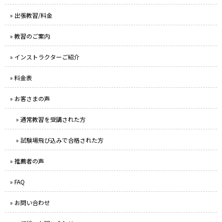
» 出張教習/料金
» 教習のご案内
» インストラクターご紹介
» 料金表
» お客さまの声
» 通常教習を受講された方
» 試験場飛び込みで合格された方
» 推薦者の声
» FAQ
» お問い合わせ