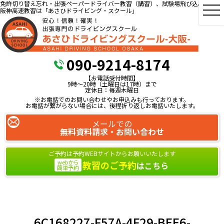
免許切り替え忘れ・出張ペーパードライバー教習（講習）、試験場飛び込み教習、
阪神高速教習は「あさひドライビング・スクール」
090-9214-8174
【お電話受付時間】
9時～20時（土曜日は17時）まで
定休日：毎週木曜日
※お電話でのお問い合わせやお申込みも行っております。
お電話が繋がらない場合には、後程折り返しお電話いたします。
メールでの
無料資料請求・お問い合わせ
ご予約は予約WEBサイトからお願いいたします
webから
教習のご予約
はこちら
簡単予約
6C168227-F57A-4F29-BEE6-