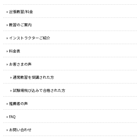
» 出張教習/料金
» 教習のご案内
» インストラクターご紹介
» 料金表
» お客さまの声
» 通常教習を受講された方
» 試験場飛び込みで合格された方
» 推薦者の声
» FAQ
» お問い合わせ