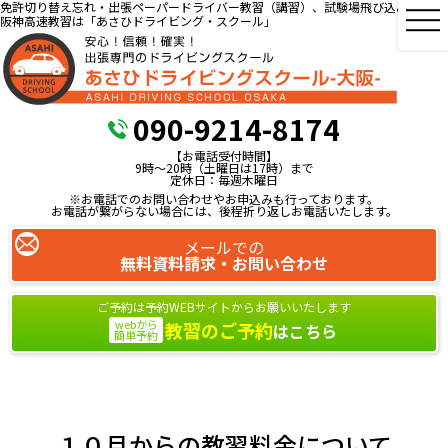
免許切り替え忘れ・出張ペーパードライバー教習（講習）、試験場飛び込み教習、
阪神高速教習は「あさひドライビング・スクール」
090-9214-8174
【お電話受付時間】
9時～20時（土曜日は17時）まで
定休日：毎週木曜日
※お電話でのお問い合わせやお申込みも行っております。
お電話が繋がらない場合には、後程折り返しお電話いたします。
メールでの
無料資料請求・お問い合わせ
ご予約は予約WEBサイトからお願いいたします
webから
教習のご予約
はこちら
簡単予約
１０月からの教習料金について