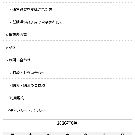
» 通常教習を受講された方
» 試験場飛び込みで合格された方
» 推薦者の声
» FAQ
» お問い合わせ
» 相談・お問い合わせ
» 講習・講演のご依頼
ご利用規約
プライバシー・ポリシー
2026年8月
月
火
水
木
金
土
日