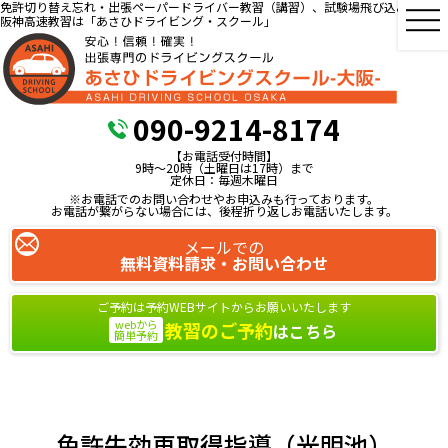
免許切り替え忘れ・出張ペーパードライバー教習（講習）、試験場飛び込み教習、
阪神高速教習は「あさひドライビング・スクール」
090-9214-8174
【お電話受付時間】
9時～20時（土曜日は17時）まで
定休日：毎週木曜日
※お電話でのお問い合わせやお申込みも行っております。
お電話が繋がらない場合には、後程折り返しお電話いたします。
メールでの
無料資料請求・お問い合わせ
ご予約は予約WEBサイトからお願いいたします
webから
教習のご予約
はこちら
簡単予約
免許失効再取得指導（光明池）