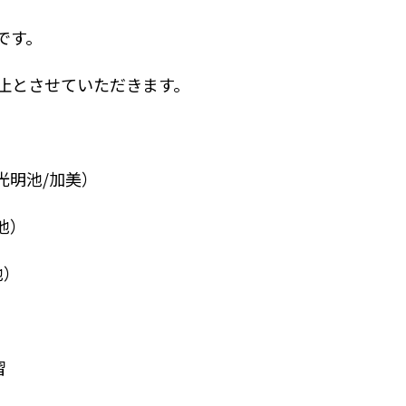
です。
止とさせていただきます。
光明池/加美）
池）
池）
習