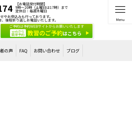
【お電話受付時間】
174
9時～20時（土曜日は17時）まで
定休日：毎週木曜日
せやお申込みも行っております。
は、後程折り返しお電話いたします。
ご予約は予約WEBサイトからお願いいたします
教習のご予約
webから
はこちら
簡単予約
者の声
FAQ
お問い合わせ
ブログ
合格された方
された方
ご相談・お問い合わせ
講習・講演のご依頼