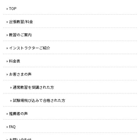
» TOP
» 出張教習/料金
» 教習のご案内
» インストラクターご紹介
» 料金表
» お客さまの声
» 通常教習を受講された方
» 試験場飛び込みで合格された方
» 推薦者の声
» FAQ
» お問い合わせ