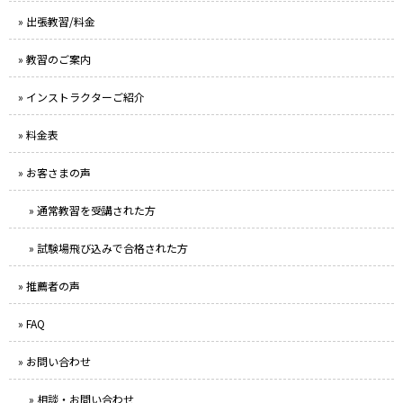
» 出張教習/料金
» 教習のご案内
» インストラクターご紹介
» 料金表
» お客さまの声
» 通常教習を受講された方
» 試験場飛び込みで合格された方
» 推薦者の声
» FAQ
» お問い合わせ
» 相談・お問い合わせ