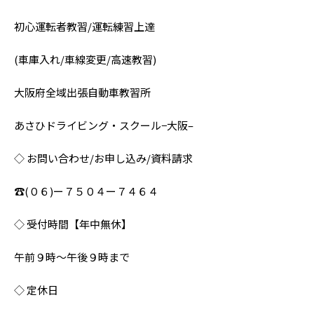
初心運転者教習/運転練習上達
(車庫入れ/車線変更/高速教習)
大阪府全域出張自動車教習所
あさひドライビング・スクール−大阪–
◇ お問い合わせ/お申し込み/資料請求
☎︎(０６)ー７５０４ー７４６４
◇ 受付時間【年中無休】
午前９時〜午後９時まで
◇ 定休日