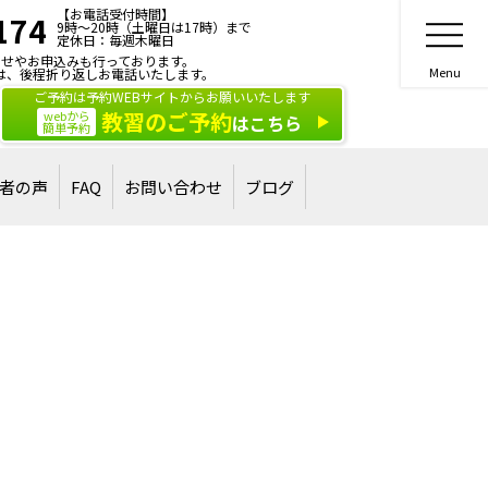
【お電話受付時間】
174
9時～20時（土曜日は17時）まで
定休日：毎週木曜日
せやお申込みも行っております。
は、後程折り返しお電話いたします。
ご予約は予約WEBサイトからお願いいたします
教習のご予約
webから
はこちら
簡単予約
者の声
FAQ
お問い合わせ
ブログ
合格された方
された方
ご相談・お問い合わせ
講習・講演のご依頼