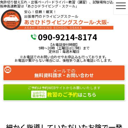
免許切り替え忘れ・出張ペーパードライバー教習（講習）、試験場飛び込み教習、
阪神高速教習は「あさひドライビング・スクール」
090-9214-8174
【お電話受付時間】
9時～20時（土曜日は17時）まで
定休日：毎週木曜日
※お電話でのお問い合わせやお申込みも行っております。
お電話が繋がらない場合には、後程折り返しお電話いたします。
メールでの
無料資料請求・お問い合わせ
ご予約は予約WEBサイトからお願いいたします
webから
教習のご予約
はこちら
簡単予約
細かく指導していただいたお陰で一発