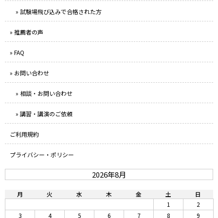
» 試験場飛び込みで合格された方
» 推薦者の声
» FAQ
» お問い合わせ
» 相談・お問い合わせ
» 講習・講演のご依頼
ご利用規約
プライバシー・ポリシー
2026年8月
月
火
水
木
金
土
日
1
2
3
4
5
6
7
8
9