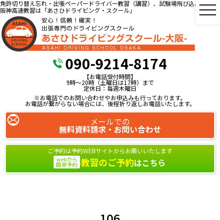
免許切り替え忘れ・出張ペーパードライバー教習（講習）、試験場飛び込み教習、
阪神高速教習は「あさひドライビング・スクール」
090-9214-8174
【お電話受付時間】
9時～20時（土曜日は17時）まで
定休日：毎週木曜日
※お電話でのお問い合わせやお申込みも行っております。
お電話が繋がらない場合には、後程折り返しお電話いたします。
メールでの
無料資料請求・お問い合わせ
ご予約は予約WEBサイトからお願いいたします
webから
教習のご予約
はこちら
簡単予約
106