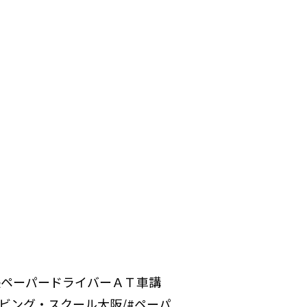
張ペーパードライバーＡＴ車
講
イビング・スクール大阪/#ペーパ