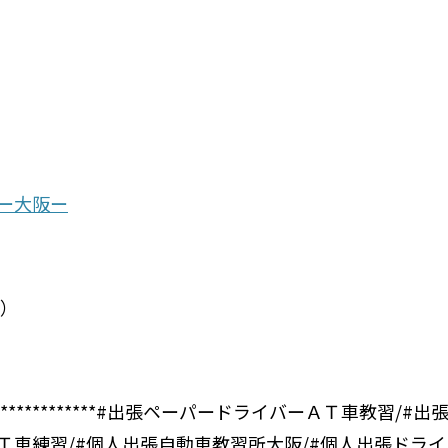
ー大阪ー
き）
********************#出張ペーパードライバーＡＴ車教習/#
出
Ｔ車
練習/#個人出張自動車教習所大阪/#個人出張ドラ