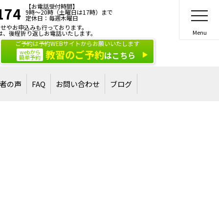
【お電話受付時間】
174
9時～20時（土曜日は17時）まで
定休日：毎週木曜日
せやお申込みも行っております。
は、後程折り返しお電話いたします。
ご予約は予約WEBサイトからお願いいたします
教習のご予約
webから
はこちら
簡単予約
者の声
FAQ
お問い合わせ
ブログ
合格された方
された方
ご相談・お問い合わせ
講習・講演のご依頼