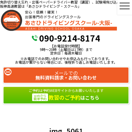
免許切り替え忘れ・出張ペーパードライバー教習（講習）、試験場飛び込み教習、
阪神高速教習は「あさひドライビング・スクール」
090-9214-8174
【お電話受付時間】
9時～20時（土曜日は17時）まで
定休日：毎週木曜日
※お電話でのお問い合わせやお申込みも行っております。
お電話が繋がらない場合には、後程折り返しお電話いたします。
メールでの
無料資料請求・お問い合わせ
ご予約は予約WEBサイトからお願いいたします
webから
教習のご予約
はこちら
簡単予約
img_5061