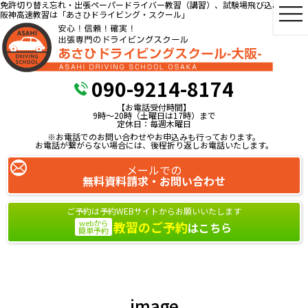
免許切り替え忘れ・出張ペーパードライバー教習（講習）、試験場飛び込み教習、
阪神高速教習は「あさひドライビング・スクール」
090-9214-8174
【お電話受付時間】
9時～20時（土曜日は17時）まで
定休日：毎週木曜日
※お電話でのお問い合わせやお申込みも行っております。
お電話が繋がらない場合には、後程折り返しお電話いたします。
メールでの
無料資料請求・お問い合わせ
ご予約は予約WEBサイトからお願いいたします
webから
教習のご予約
はこちら
簡単予約
image