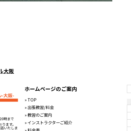
ル大阪
ホームページのご案内
» TOP
» 出張教習/料金
» 教習のご案内
20時まで
» インストラクターご紹介
おります。
電話いたしま
» 料金表