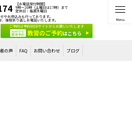
【お電話受付時間】
174
9時～20時（土曜日は17時）まで
定休日：毎週木曜日
せやお申込みも行っております。
は、後程折り返しお電話いたします。
ご予約は予約WEBサイトからお願いいたします
教習のご予約
webから
はこちら
簡単予約
者の声
FAQ
お問い合わせ
ブログ
合格された方
された方
ご相談・お問い合わせ
講習・講演のご依頼