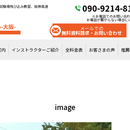
090-9214-8
試験場飛び込み教習、阪神高速
※お電話でのお問い合わ
お電話が繋がらない場合に
メールでの
無料資料請求・お問い合わせ
案内
インストラクターご紹介
全料金表
お客さまの声
推薦
試験場飛び込みで
通常教習を受講
image