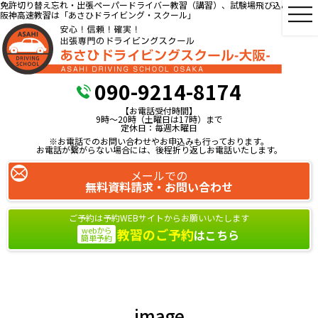
免許切り替え忘れ・出張ペーパードライバー教習（講習）、試験場飛び込み教習、
阪神高速教習は「あさひドライビング・スクール」
090-9214-8174
【お電話受付時間】
9時～20時（土曜日は17時）まで
定休日：毎週木曜日
※お電話でのお問い合わせやお申込みも行っております。
お電話が繋がらない場合には、後程折り返しお電話いたします。
メールでの
無料資料請求・お問い合わせ
ご予約は予約WEBサイトからお願いいたします
webから
教習のご予約
はこちら
簡単予約
image