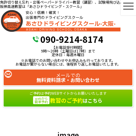
免許切り替え忘れ・出張ペーパードライバー教習（講習）、試験場飛び込み教習、
阪神高速教習は「あさひドライビング・スクール」
090-9214-8174
【お電話受付時間】
9時～20時（土曜日は17時）まで
定休日：毎週木曜日
※お電話でのお問い合わせやお申込みも行っております。
お電話が繋がらない場合には、後程折り返しお電話いたします。
メールでの
無料資料請求・お問い合わせ
ご予約は予約WEBサイトからお願いいたします
webから
教習のご予約
はこちら
簡単予約
image