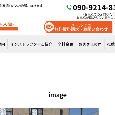
090-9214-8
試験場飛び込み教習、阪神高速
※お電話でのお問い合わ
お電話が繋がらない場合に
メールでの
無料資料請求・お問い合わせ
案内
インストラクターご紹介
全料金表
お客さまの声
推薦
試験場飛び込みで
通常教習を受講
image