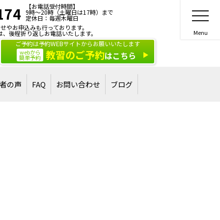
【お電話受付時間】
174
9時～20時（土曜日は17時）まで
定休日：毎週木曜日
せやお申込みも行っております。
は、後程折り返しお電話いたします。
ご予約は予約WEBサイトからお願いいたします
教習のご予約
webから
はこちら
簡単予約
者の声
FAQ
お問い合わせ
ブログ
合格された方
された方
ご相談・お問い合わせ
講習・講演のご依頼