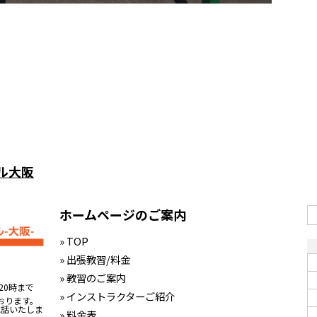
ル大阪
ホームページのご案内
» TOP
» 出張教習/料金
» 教習のご案内
20時まで
» インストラクターご紹介
おります。
電話いたしま
» 料金表