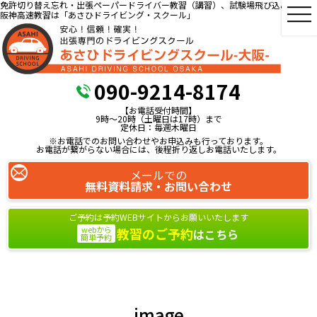
免許切り替え忘れ・出張ペーパードライバー教習（講習）、試験場飛び込み教習、
阪神高速教習は「あさひドライビング・スクール」
090-9214-8174
【お電話受付時間】
9時～20時（土曜日は17時）まで
定休日：毎週木曜日
※お電話でのお問い合わせやお申込みも行っております。
お電話が繋がらない場合には、後程折り返しお電話いたします。
メールでの
無料資料請求・お問い合わせ
ご予約は予約WEBサイトからお願いいたします
webから
教習のご予約
はこちら
簡単予約
image