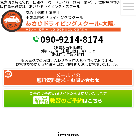
免許切り替え忘れ・出張ペーパードライバー教習（講習）、試験場飛び込み教習、
阪神高速教習は「あさひドライビング・スクール」
090-9214-8174
【お電話受付時間】
9時～20時（土曜日は17時）まで
定休日：毎週木曜日
※お電話でのお問い合わせやお申込みも行っております。
お電話が繋がらない場合には、後程折り返しお電話いたします。
メールでの
無料資料請求・お問い合わせ
ご予約は予約WEBサイトからお願いいたします
webから
教習のご予約
はこちら
簡単予約
image