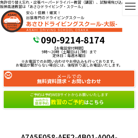
免許切り替え忘れ・出張ペーパードライバー教習（講習）、試験場飛び込み教習、
阪神高速教習は「あさひドライビング・スクール」
090-9214-8174
【お電話受付時間】
9時～20時（土曜日は17時）まで
定休日：毎週木曜日
※お電話でのお問い合わせやお申込みも行っております。
お電話が繋がらない場合には、後程折り返しお電話いたします。
メールでの
無料資料請求・お問い合わせ
ご予約は予約WEBサイトからお願いいたします
webから
教習のご予約
はこちら
簡単予約
A7A5E058-AFE2-4B01-A004-