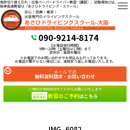
免許切り替え忘れ・出張ペーパードライバー教習（講習）、試験場飛び込み教習、
阪神高速教習は「あさひドライビング・スクール」
090-9214-8174
【お電話受付時間】
9時～20時（土曜日は17時）まで
定休日：毎週木曜日
※お電話でのお問い合わせやお申込みも行っております。
お電話が繋がらない場合には、後程折り返しお電話いたします。
メールでの
無料資料請求・お問い合わせ
ご予約は予約WEBサイトからお願いいたします
webから
教習のご予約
はこちら
簡単予約
IMG_6082