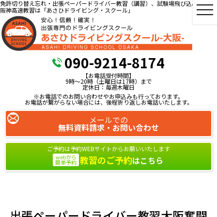
免許切り替え忘れ・出張ペーパードライバー教習（講習）、試験場飛び込み教習、
阪神高速教習は「あさひドライビング・スクール」
090-9214-8174
【お電話受付時間】
9時～20時（土曜日は17時）まで
定休日：毎週木曜日
※お電話でのお問い合わせやお申込みも行っております。
お電話が繋がらない場合には、後程折り返しお電話いたします。
メールでの
無料資料請求・お問い合わせ
ご予約は予約WEBサイトからお願いいたします
webから
教習のご予約
はこちら
簡単予約
出張ペーパードライバー教習大阪奮闘