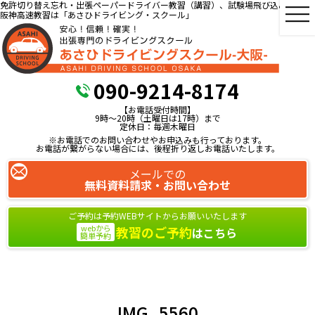
免許切り替え忘れ・出張ペーパードライバー教習（講習）、試験場飛び込み教習、
阪神高速教習は「あさひドライビング・スクール」
090-9214-8174
【お電話受付時間】
9時～20時（土曜日は17時）まで
定休日：毎週木曜日
※お電話でのお問い合わせやお申込みも行っております。
お電話が繋がらない場合には、後程折り返しお電話いたします。
メールでの
無料資料請求・お問い合わせ
ご予約は予約WEBサイトからお願いいたします
webから
教習のご予約
はこちら
簡単予約
IMG_5560