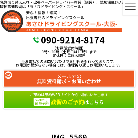
免許切り替え忘れ・出張ペーパードライバー教習（講習）、試験場飛び込み教習、
阪神高速教習は「あさひドライビング・スクール」
090-9214-8174
【お電話受付時間】
9時～20時（土曜日は17時）まで
定休日：毎週木曜日
※お電話でのお問い合わせやお申込みも行っております。
お電話が繋がらない場合には、後程折り返しお電話いたします。
メールでの
無料資料請求・お問い合わせ
ご予約は予約WEBサイトからお願いいたします
webから
教習のご予約
はこちら
簡単予約
IMG_5569