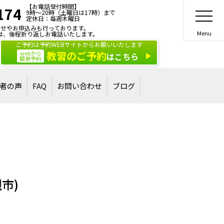
【お電話受付時間】
174
9時～20時（土曜日は17時）まで
定休日：毎週木曜日
せやお申込みも行っております。
は、後程折り返しお電話いたします。
ご予約は予約WEBサイトからお願いいたします
教習のご予約
webから
はこちら
簡単予約
者の声
FAQ
お問い合わせ
ブログ
合格された方
された方
ご相談・お問い合わせ
講習・講演のご依頼
市)