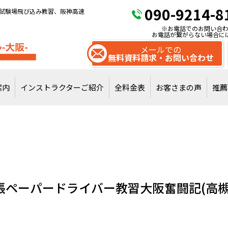
090-9214-8
試験場飛び込み教習、阪神高速
※お電話でのお問い合わ
お電話が繋がらない場合に
メールでの
無料資料請求・お問い合わせ
案内
インストラクターご紹介
全料金表
お客さまの声
推薦
試験場飛び込みで
通常教習を受講
張ペーパードライバー教習大阪奮闘記(高槻