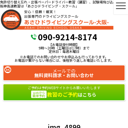
免許切り替え忘れ・出張ペーパードライバー教習（講習）、試験場飛び込み教習、
阪神高速教習は「あさひドライビング・スクール」
090-9214-8174
【お電話受付時間】
9時～20時（土曜日は17時）まで
定休日：毎週木曜日
※お電話でのお問い合わせやお申込みも行っております。
お電話が繋がらない場合には、後程折り返しお電話いたします。
メールでの
無料資料請求・お問い合わせ
ご予約は予約WEBサイトからお願いいたします
webから
教習のご予約
はこちら
簡単予約
img_4899