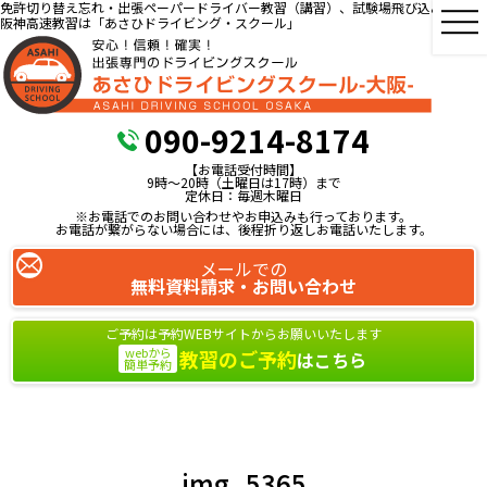
免許切り替え忘れ・出張ペーパードライバー教習（講習）、試験場飛び込み教習、
阪神高速教習は「あさひドライビング・スクール」
090-9214-8174
【お電話受付時間】
9時～20時（土曜日は17時）まで
定休日：毎週木曜日
※お電話でのお問い合わせやお申込みも行っております。
お電話が繋がらない場合には、後程折り返しお電話いたします。
メールでの
無料資料請求・お問い合わせ
ご予約は予約WEBサイトからお願いいたします
webから
教習のご予約
はこちら
簡単予約
img_5365