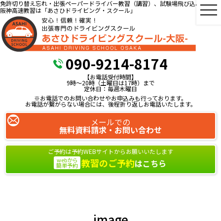
免許切り替え忘れ・出張ペーパードライバー教習（講習）、試験場飛び込み教習、
阪神高速教習は「あさひドライビング・スクール」
090-9214-8174
【お電話受付時間】
9時～20時（土曜日は17時）まで
定休日：毎週木曜日
※お電話でのお問い合わせやお申込みも行っております。
お電話が繋がらない場合には、後程折り返しお電話いたします。
メールでの
無料資料請求・お問い合わせ
ご予約は予約WEBサイトからお願いいたします
webから
教習のご予約
はこちら
簡単予約
image