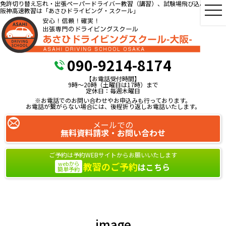
免許切り替え忘れ・出張ペーパードライバー教習（講習）、試験場飛び込み教習、
阪神高速教習は「あさひドライビング・スクール」
090-9214-8174
【お電話受付時間】
9時～20時（土曜日は17時）まで
定休日：毎週木曜日
※お電話でのお問い合わせやお申込みも行っております。
お電話が繋がらない場合には、後程折り返しお電話いたします。
メールでの
無料資料請求・お問い合わせ
ご予約は予約WEBサイトからお願いいたします
webから
教習のご予約
はこちら
簡単予約
image