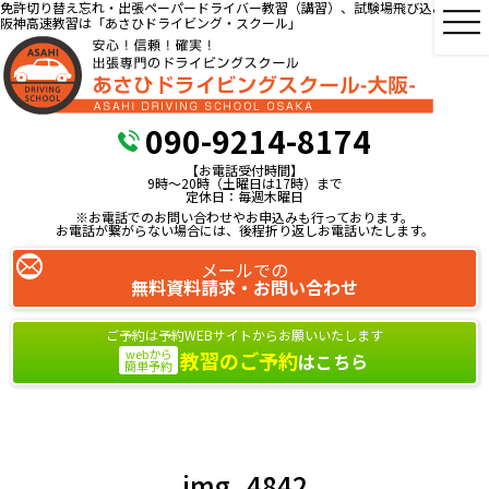
免許切り替え忘れ・出張ペーパードライバー教習（講習）、試験場飛び込み教習、
阪神高速教習は「あさひドライビング・スクール」
090-9214-8174
【お電話受付時間】
9時～20時（土曜日は17時）まで
定休日：毎週木曜日
※お電話でのお問い合わせやお申込みも行っております。
お電話が繋がらない場合には、後程折り返しお電話いたします。
メールでの
無料資料請求・お問い合わせ
ご予約は予約WEBサイトからお願いいたします
webから
教習のご予約
はこちら
簡単予約
img_4842