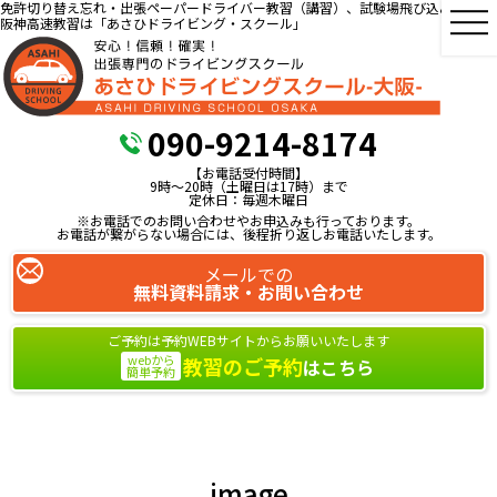
免許切り替え忘れ・出張ペーパードライバー教習（講習）、試験場飛び込み教習、
阪神高速教習は「あさひドライビング・スクール」
090-9214-8174
【お電話受付時間】
9時～20時（土曜日は17時）まで
定休日：毎週木曜日
※お電話でのお問い合わせやお申込みも行っております。
お電話が繋がらない場合には、後程折り返しお電話いたします。
メールでの
無料資料請求・お問い合わせ
ご予約は予約WEBサイトからお願いいたします
webから
教習のご予約
はこちら
簡単予約
image