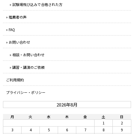
» 試験場飛び込みで合格された方
» 推薦者の声
» FAQ
» お問い合わせ
» 相談・お問い合わせ
» 講習・講演のご依頼
ご利用規約
プライバシー・ポリシー
2026年8月
月
火
水
木
金
土
日
1
2
3
4
5
6
7
8
9