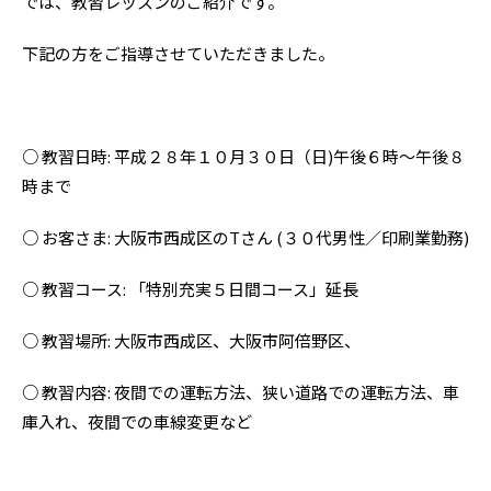
では、教習レッスンのご紹介です。
下記の方をご指導させていただきました。
○ 教習日時: 平成２８年１０月３０日（日)午後６時〜午後８
時まで
○ お客さま: 大阪市西成区のTさん (３０代男性／印刷業勤務)
○ 教習コース: 「特別充実５日間コース」延長
○ 教習場所: 大阪市西成区、大阪市阿倍野区、
○ 教習内容: 夜間での運転方法、狭い道路での運転方法、車
庫入れ、夜間での車線変更など