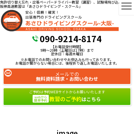
免許切り替え忘れ・出張ペーパードライバー教習（講習）、試験場飛び込み教習、
阪神高速教習は「あさひドライビング・スクール」
090-9214-8174
【お電話受付時間】
9時～20時（土曜日は17時）まで
定休日：毎週木曜日
※お電話でのお問い合わせやお申込みも行っております。
お電話が繋がらない場合には、後程折り返しお電話いたします。
メールでの
無料資料請求・お問い合わせ
ご予約は予約WEBサイトからお願いいたします
webから
教習のご予約
はこちら
簡単予約
image