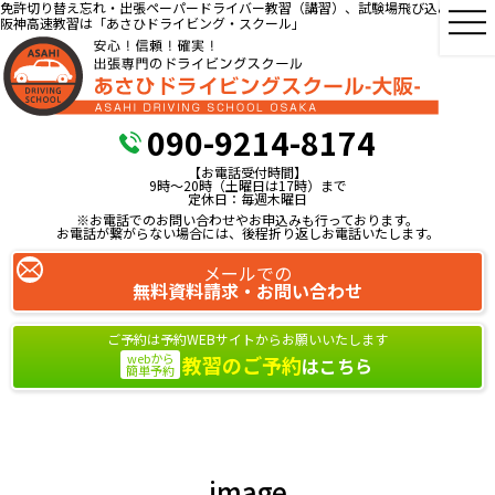
免許切り替え忘れ・出張ペーパードライバー教習（講習）、試験場飛び込み教習、
阪神高速教習は「あさひドライビング・スクール」
090-9214-8174
【お電話受付時間】
9時～20時（土曜日は17時）まで
定休日：毎週木曜日
※お電話でのお問い合わせやお申込みも行っております。
お電話が繋がらない場合には、後程折り返しお電話いたします。
メールでの
無料資料請求・お問い合わせ
ご予約は予約WEBサイトからお願いいたします
webから
教習のご予約
はこちら
簡単予約
image