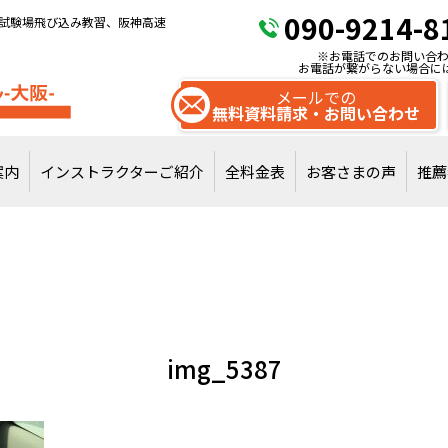
090-9214-8
試験場飛び込み教習、阪神高速
※お電話でのお問い合わ
お電話が繋がらない場合に
メールでの
無料資料請求・お問い合わせ
案内
インストラクターご紹介
全料金表
お客さまの声
推薦
試験場飛び込みで
通常教習を受講
img_5387