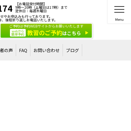
【お電話受付時間】
174
9時～20時（土曜日は17時）まで
定休日：毎週木曜日
せやお申込みも行っております。
は、後程折り返しお電話いたします。
ご予約は予約WEBサイトからお願いいたします
教習のご予約
webから
はこちら
簡単予約
者の声
FAQ
お問い合わせ
ブログ
合格された方
された方
ご相談・お問い合わせ
講習・講演のご依頼