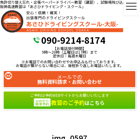
免許切り替え忘れ・出張ペーパードライバー教習（講習）、試験場飛び込み教習、
阪神高速教習は「あさひドライビング・スクール」
090-9214-8174
【お電話受付時間】
9時～20時（土曜日は17時）まで
定休日：毎週木曜日
※お電話でのお問い合わせやお申込みも行っております。
お電話が繋がらない場合には、後程折り返しお電話いたします。
メールでの
無料資料請求・お問い合わせ
ご予約は予約WEBサイトからお願いいたします
webから
教習のご予約
はこちら
簡単予約
img_0597