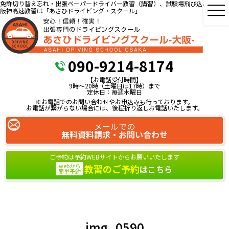
免許切り替え忘れ・出張ペーパードライバー教習（講習）、試験場飛び込み教習、
阪神高速教習は「あさひドライビング・スクール」
090-9214-8174
【お電話受付時間】
9時～20時（土曜日は17時）まで
定休日：毎週木曜日
※お電話でのお問い合わせやお申込みも行っております。
お電話が繋がらない場合には、後程折り返しお電話いたします。
メールでの
無料資料請求・お問い合わせ
ご予約は予約WEBサイトからお願いいたします
webから
教習のご予約
はこちら
簡単予約
img_0590